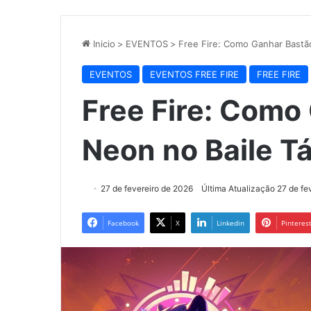
Inicio
>
EVENTOS
>
Free Fire: Como Ganhar Bastã
EVENTOS
EVENTOS FREE FIRE
FREE FIRE
Free Fire: Como
Neon no Baile T
27 de fevereiro de 2026
Última Atualização 27 de fe
Facebook
X
Linkedin
Pinteres