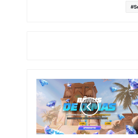
S
Recarga
Dimas+
no
Free
Fire:
Ganhe
100x
Diamantes!