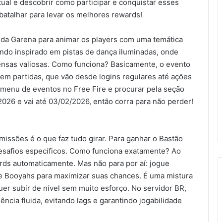
ual e descobrir como participar e conquistar esses
batalhar para levar os melhores rewards!
a da Garena para animar os players com uma temática
undo inspirado em pistas de dança iluminadas, onde
nsas valiosas. Como funciona? Basicamente, o evento
e em partidas, que vão desde logins regulares até ações
 menu de eventos no Free Fire e procurar pela seção
26 e vai até 03/02/2026, então corra para não perder!
missões é o que faz tudo girar. Para ganhar o Bastão
desafios específicos. Como funciona exatamente? Ao
ards automaticamente. Mas não para por aí: jogue
ste Booyahs para maximizar suas chances. É uma mistura
uer subir de nível sem muito esforço. No servidor BR,
ncia fluida, evitando lags e garantindo jogabilidade