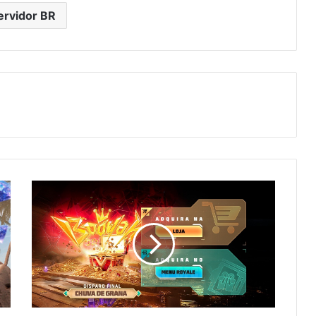
ervidor BR
Free
Fire:
Como
Conseguir
Disparo
Final
e
Skin
Moto