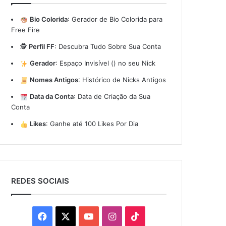
Bio Colorida
:
Gerador de Bio Colorida para
Free Fire
🕵️
Perfil FF
:
Descubra Tudo Sobre Sua Conta
Gerador
:
Espaço Invisível (ㅤ) no seu Nick
Nomes Antigos
:
Histórico de Nicks Antigos
Data da Conta
:
Data de Criação da Sua
Conta
Likes
:
Ganhe até 100 Likes Por Dia
REDES SOCIAIS
Facebook
X
YouTube
Instagram
TikTok