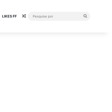
Artigo aleatório
Pesquise
LIKES FF
por