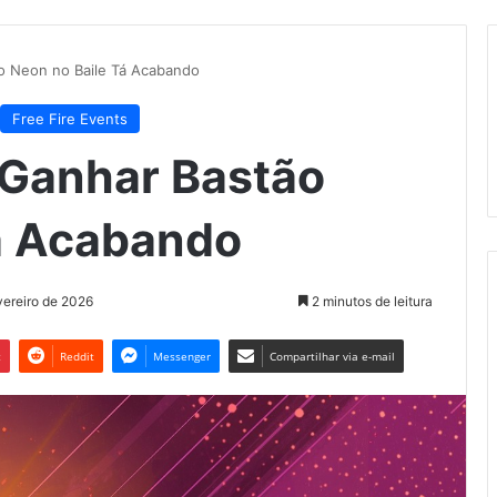
o Neon no Baile Tá Acabando
Free Fire Events
 Ganhar Bastão
á Acabando
vereiro de 2026
2 minutos de leitura
t
Reddit
Messenger
Compartilhar via e-mail