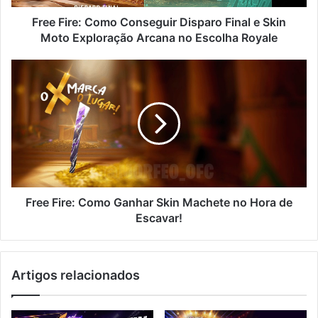
Moto
Exploração
Free Fire: Como Conseguir Disparo Final e Skin
Arcana
Moto Exploração Arcana no Escolha Royale
no
Escolha
Free
Royale
Fire:
Como
Ganhar
Skin
Machete
no
Hora
de
Escavar!
Free Fire: Como Ganhar Skin Machete no Hora de
Escavar!
Artigos relacionados