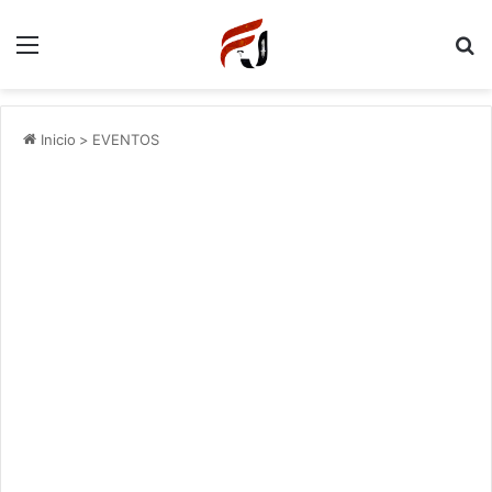
Menu
P
Inicio
>
EVENTOS