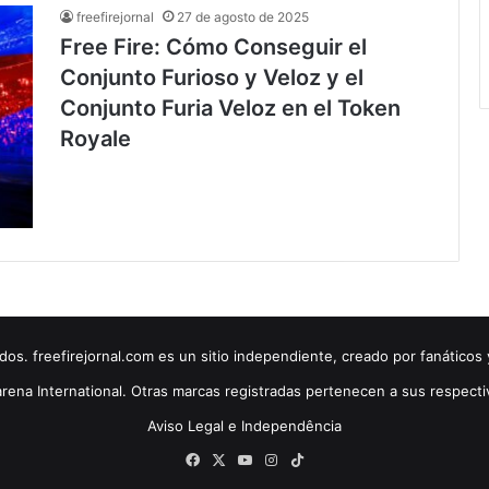
freefirejornal
27 de agosto de 2025
Free Fire: Cómo Conseguir el
Conjunto Furioso y Veloz y el
Conjunto Furia Veloz en el Token
Royale
. freefirejornal.com es un sitio independiente, creado por fanáticos 
rena International. Otras marcas registradas pertenecen a sus respecti
Aviso Legal e Independência
Facebook
X
YouTube
Instagram
TikTok