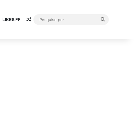
Publicación al azar
Pesquise
LIKES FF
por