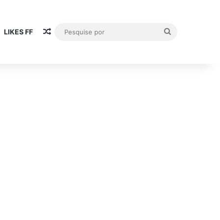
Publicación al azar
Pesquise
LIKES FF
por