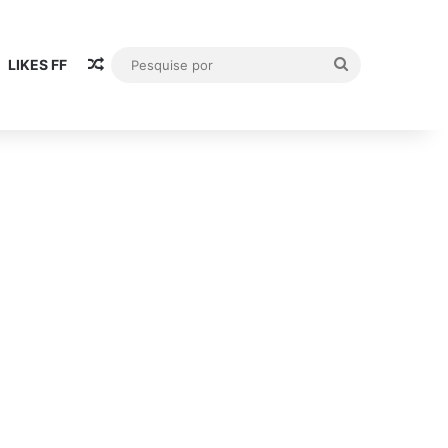
Publicación al azar
Pesquise
LIKES FF
por