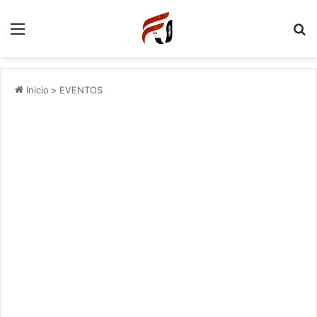
Menu
P
Inicio
>
EVENTOS