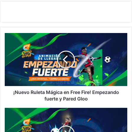
¡Nuevo
Ruleta
Mágica
en
Free
Fire!
Empezando
fuerte
y
Pared
¡Nuevo Ruleta Mágica en Free Fire! Empezando
Gloo
fuerte y Pared Gloo
¡Nuevo
Ruleta
Mágica
en