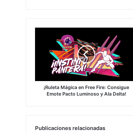
¡Ruleta
Mágica
en
Free
Fire:
Consigue
Emote
Pacto
Luminoso
y
¡Ruleta Mágica en Free Fire: Consigue
Ala
Emote Pacto Luminoso y Ala Delta!
Delta!
Publicaciones relacionadas