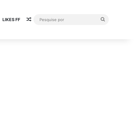
Publicación al azar
Pesquise
LIKES FF
por