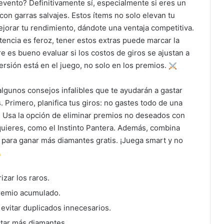
 evento? Definitivamente sí, especialmente si eres un
con garras salvajes. Estos ítems no solo elevan tu
ejorar tu rendimiento, dándote una ventaja competitiva.
encia es feroz, tener estos extras puede marcar la
e es bueno evaluar si los costos de giros se ajustan a
rsión está en el juego, no solo en los premios.
algunos consejos infalibles que te ayudarán a gastar
Primero, planifica tus giros: no gastes todo de una
. Usa la opción de eliminar premios no deseados con
quieres, como el Instinto Pantera. Además, combina
e para ganar más diamantes gratis. ¡Juega smart y no
zar los raros.
premio acumulado.
 evitar duplicados innecesarios.
ctar más diamantes.