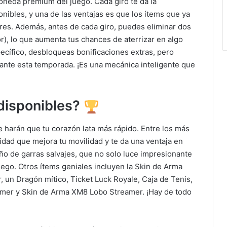
moneda premium del juego. Cada giro te da la
nibles, y una de las ventajas es que los ítems que ya
ores. Además, antes de cada giro, puedes eliminar dos
), lo que aumenta tus chances de aterrizar en algo
pecífico, desbloqueas bonificaciones extras, pero
ante esta temporada. ¡Es una mecánica inteligente que
disponibles?
 harán que tu corazón lata más rápido. Entre los más
lidad que mejora tu movilidad y te da una ventaja en
ño de garras salvajes, que no solo luce impresionante
uego. Otros ítems geniales incluyen la Skin de Arma
 un Dragón mítico, Ticket Luck Royale, Caja de Tenis,
amer y Skin de Arma XM8 Lobo Streamer. ¡Hay de todo