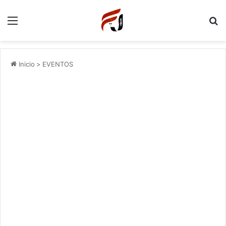
Menu
P
Inicio
>
EVENTOS