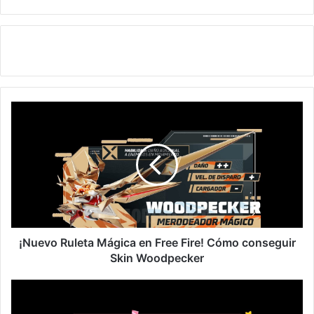
¡Nuevo
Ruleta
Mágica
en
Free
Fire!
Cómo
conseguir
Skin
Woodpecker
¡Nuevo Ruleta Mágica en Free Fire! Cómo conseguir
Skin Woodpecker
¡Ruleta
de