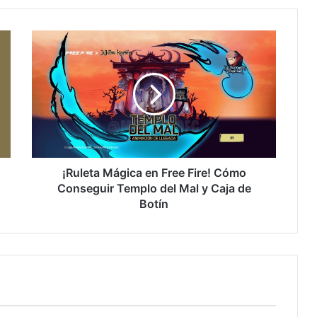
¡Ruleta
Mágica
en
Free
Fire!
Cómo
Conseguir
Templo
del
Mal
¡Ruleta Mágica en Free Fire! Cómo
y
Conseguir Templo del Mal y Caja de
Caja
Botín
de
Botín