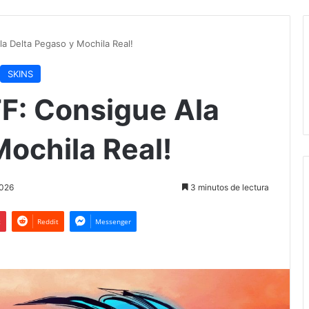
la Delta Pegaso y Mochila Real!
SKINS
FF: Consigue Ala
Mochila Real!
2026
3 minutos de lectura
t
Reddit
Messenger