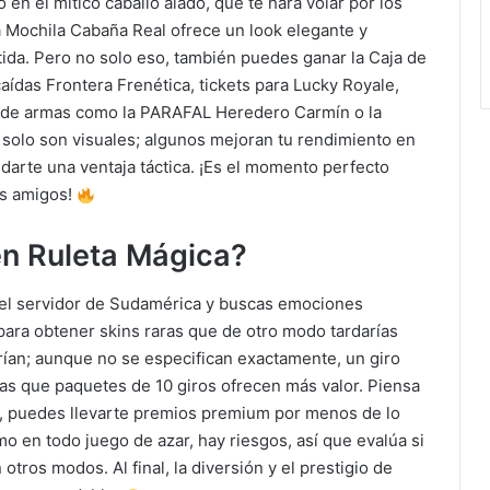
en el mítico caballo alado, que te hará volar por los
la Mochila Cabaña Real ofrece un look elegante y
rtida. Pero no solo eso, también puedes ganar la Caja de
aídas Frontera Frenética, tickets para Lucky Royale,
ns de armas como la PARAFAL Heredero Carmín o la
olo son visuales; algunos mejoran tu rendimiento en
darte una ventaja táctica. ¡Es el momento perfecto
us amigos!
 en Ruleta Mágica?
n el servidor de Sudamérica y buscas emociones
para obtener skins raras que de otro modo tardarías
ían; aunque no se especifican exactamente, un giro
as que paquetes de 10 giros ofrecen más valor. Piensa
o, puedes llevarte premios premium por menos de lo
o en todo juego de azar, hay riesgos, así que evalúa si
otros modos. Al final, la diversión y el prestigio de