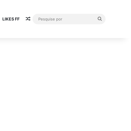
Publicación al azar
Pesquise
LIKES FF
por