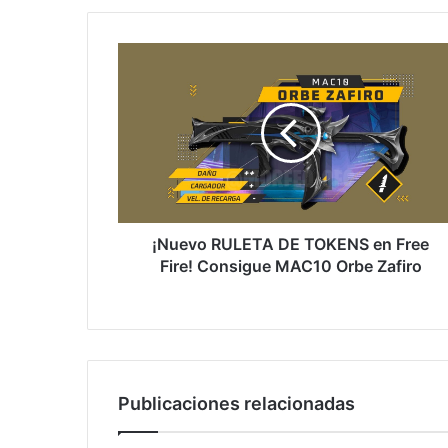
¡Nuevo
RULETA
DE
TOKENS
en
Free
Fire!
Consigue
MAC10
Orbe
¡Nuevo RULETA DE TOKENS en Free
Zafiro
Fire! Consigue MAC10 Orbe Zafiro
Publicaciones relacionadas