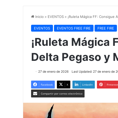
Inicio
>
EVENTOS
>
¡Ruleta Mágica FF: Consigue A
EVENTOS
EVENTOS FREE FIRE
FREE FIRE
¡Ruleta Mágica 
Delta Pegaso y 
27 de enero de 2026
Last Updated: 27 de enero de 
Facebook
X
LinkedIn
Pinteres
Compartir por correo electrónico