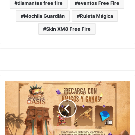
diamantes free fire
eventos Free Fire
Mochila Guardián
Ruleta Mágica
Skin XM8 Free Fire
¡Nuevo
Evento
Emote
Despedida
en
Free
Fire!
Cómo
Conseguir