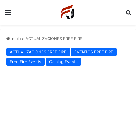
Menu
P
Inicio
>
ACTUALIZACIONES FREE FIRE
ACTUALIZACIONES FREE FIRE
EVENTOS FREE FIRE
Free Fire Events
Gaming Events