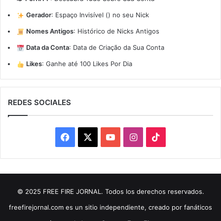
Gerador
:
Espaço Invisível (ㅤ) no seu Nick
Nomes Antigos
:
Histórico de Nicks Antigos
Data da Conta
:
Data de Criação da Sua Conta
Likes
:
Ganhe até 100 Likes Por Dia
REDES SOCIALES
Facebook
X
YouTube
Instagram
TikTok
© 2025 FREE FIRE JORNAL. Todos los derechos reservados.
freefirejornal.com es un sitio independiente, creado por fanáticos