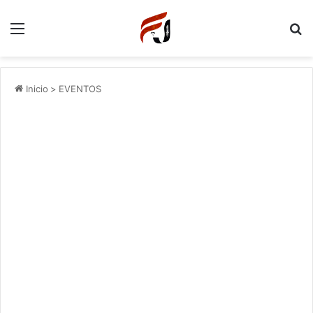
Menu
P
Inicio
>
EVENTOS