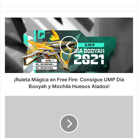
¡Ruleta
Mágica
en
Free
Fire:
Consigue
UMP
Día
Booyah
y
¡Ruleta Mágica en Free Fire: Consigue UMP Día
Mochila
Booyah y Mochila Huesos Alados!
Huesos
Alados!
¡RULETA
DE
LA
SURTE
en
Free
Fire: