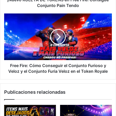
Tendo
Conjunto Pain Tendo
Free
Fire:
Cómo
Conseguir
el
Conjunto
Furioso
y
Veloz
y
Free Fire: Cómo Conseguir el Conjunto Furioso y
el
Veloz y el Conjunto Furia Veloz en el Token Royale
Conjunto
Furia
Veloz
Publicaciones relacionadas
en
el
Token
Royale