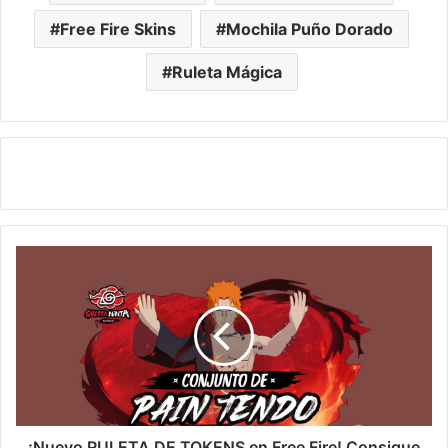
Free Fire Skins
Mochila Puño Dorado
Ruleta Mágica
¡Nuevo
RULETA
DE
TOKENS
en
Free
Fire!
Consigue
Conjunto
Pain
¡Nuevo RULETA DE TOKENS en Free Fire! Consigue