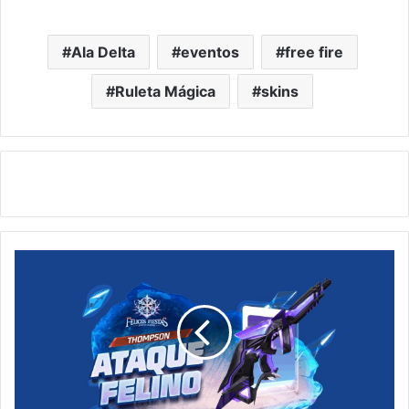
Ala Delta
eventos
free fire
Ruleta Mágica
skins
¡Nueva
Ruleta
de
Tokens
en
Free
Fire!
Consigue