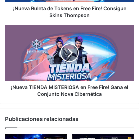
Skins
Thompson
¡Nueva Ruleta de Tokens en Free Fire! Consigue
Skins Thompson
¡Nueva
TIENDA
MISTERIOSA
en
Free
Fire!
Gana
el
Conjunto
Nova
¡Nueva TIENDA MISTERIOSA en Free Fire! Gana el
Cibernética
Conjunto Nova Cibernética
Publicaciones relacionadas