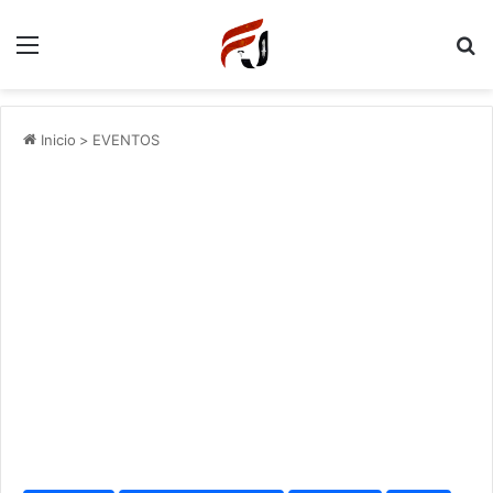
Menu
P
Inicio
>
EVENTOS