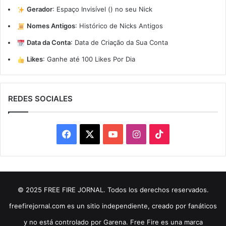
Gerador
:
Espaço Invisível (ㅤ) no seu Nick
Nomes Antigos
:
Histórico de Nicks Antigos
Data da Conta
:
Data de Criação da Sua Conta
Likes
:
Ganhe até 100 Likes Por Dia
REDES SOCIALES
Facebook
X
YouTube
Instagram
TikTok
© 2025 FREE FIRE JORNAL. Todos los derechos reservados.
freefirejornal.com es un sitio independiente, creado por fanáticos
y no está controlado por Garena. Free Fire es una marca