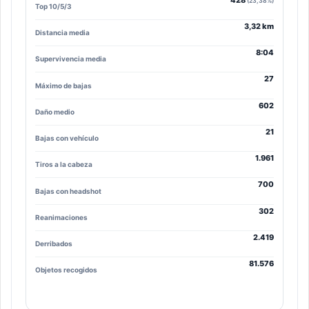
(23,38%)
Top 10/5/3
3,32 km
Distancia media
8:04
Supervivencia media
27
Máximo de bajas
602
Daño medio
21
Bajas con vehículo
1.961
Tiros a la cabeza
700
Bajas con headshot
302
Reanimaciones
2.419
Derribados
81.576
Objetos recogidos