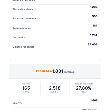
1.206
Tiros a la cabeza
505
Bajas con headshot
187
Reanimaciones
1.294
Derribados
64.605
Objetos recogidos
1.831
ESCUADRA
PARTIDAS
Victorias
Bajas
Tasa de headshots
165
2.518
27,80%
9,01%
K/D 1,51
700
1.666
Muertes
428