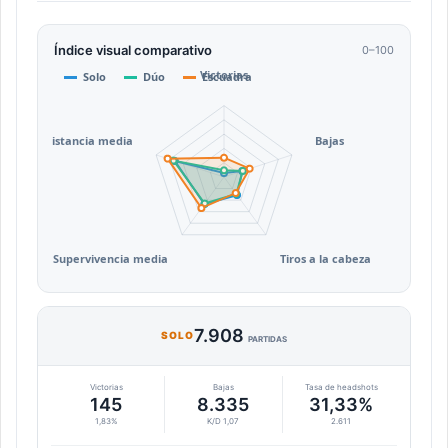
Índice visual comparativo
0–100
7.908
SOLO
PARTIDAS
Victorias
Bajas
Tasa de headshots
145
8.335
31,33%
1,83%
K/D 1,07
2.611