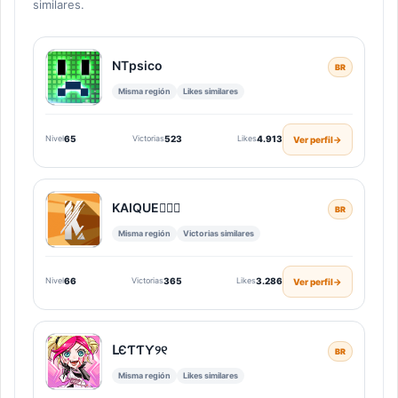
similares.
NTㅤpsicoㅤㅤ
BR
Misma región
Likes similares
Nivel
65
Victorias
523
Likes
4.913
Ver perfil
→
KAIQUE
BR
Misma región
Victorias similares
Nivel
66
Victorias
365
Likes
3.286
Ver perfil
→
ԼЄƬƬƳㅤ୨୧
BR
Misma región
Likes similares