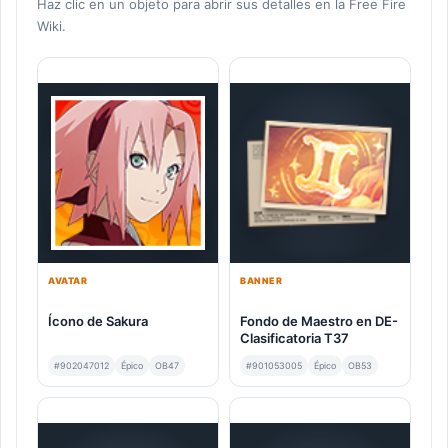
Haz clic en un objeto para abrir sus detalles en la Free Fire
Wiki.
AVATAR
BANNER
Ícono de Sakura
Fondo de Maestro en DE-
Clasificatoria T37
#902047012
Épico
OB47
#901053005
Épico
OB53