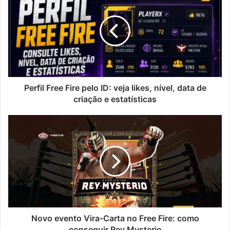
Fire
pelo
ID:
veja
likes,
nível,
data
de
Perfil Free Fire pelo ID: veja likes, nível, data de
criação
criação e estatísticas
e
estatísticas
Novo
evento
Vira-
Carta
no
Free
Fire:
como
conseguir
Rey
Novo evento Vira-Carta no Free Fire: como
Mysterio
conseguir Rey Mysterio