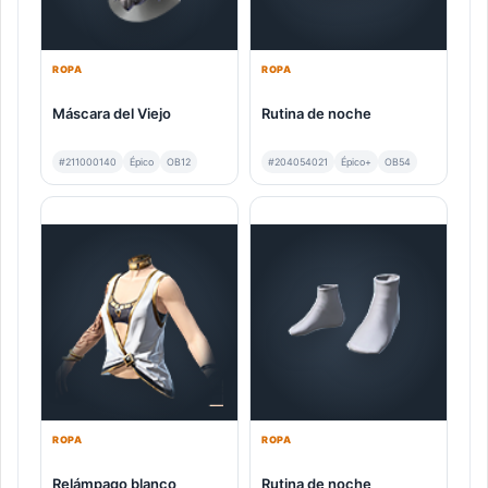
ROPA
ROPA
Máscara del Viejo
Rutina de noche
#211000140
Épico
OB12
#204054021
Épico+
OB54
ROPA
ROPA
Relámpago blanco
Rutina de noche