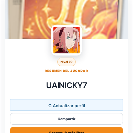
Nivel 70
RESUMEN DEL JUGADOR
UAIㅤNICKY7
↻
Actualizar perfil
Compartir
Conseguir más likes