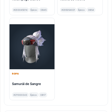
#203045014
Épico+
OB45
#205054021
Épico+
OB54
ROPA
Samurái de Sangre
#211000343
Épico+
OB17