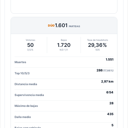
1.601
DÚO
PARTIDAS
Victorias
Bajas
Tasa de headshots
50
1.720
29,36%
3,12%
K/D 1,11
505
1.551
Muertes
286
(17,86%)
Top 10/5/3
2,97 km
Distancia media
6:54
Supervivencia media
28
Máximo de bajas
435
Daño medio
5
Bajas con vehículo