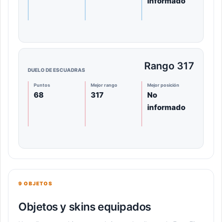
informado
Rango 317
DUELO DE ESCUADRAS
Puntos
Mejor rango
Mejor posición
68
317
No
informado
9 OBJETOS
Objetos y skins equipados