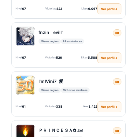
Nivel
67
Victorias
422
Likes
6.067
Ver perfil
→
fnzinﾠevill'
BR
Misma región
Likes similares
Nivel
67
Victorias
526
Likes
5.588
Ver perfil
→
I'mㅤ!Vini7 愛
BR
Misma región
Victorias similares
Nivel
61
Victorias
338
Likes
3.422
Ver perfil
→
ＰＲＩＮＣＥＳＡ✿모
BR