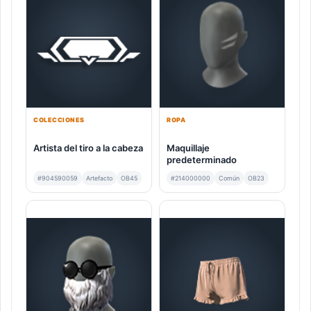
COLECCIONES
ROPA
Artista del tiro a la cabeza
Maquillaje
predeterminado
#904590059
Artefacto
OB45
#214000000
Común
OB23