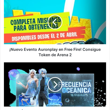
¡Nuevo
Evento
Auronplay
en
Free
Fire!
Consigue
Token
de
Arena
¡Nuevo Evento Auronplay en Free Fire! Consigue
2
Token de Arena 2
¡El
Último
Momento
en
Free
Fire:
Consigue
Conjunto
Frecuencia