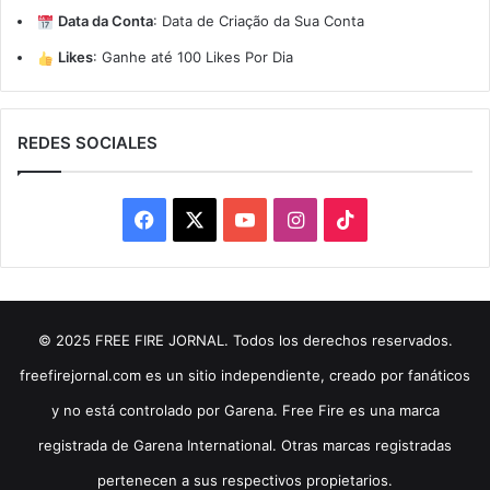
Data da Conta
:
Data de Criação da Sua Conta
Likes
:
Ganhe até 100 Likes Por Dia
REDES SOCIALES
Facebook
X
YouTube
Instagram
TikTok
© 2025 FREE FIRE JORNAL. Todos los derechos reservados.
freefirejornal.com es un sitio independiente, creado por fanáticos
y no está controlado por Garena. Free Fire es una marca
registrada de Garena International. Otras marcas registradas
pertenecen a sus respectivos propietarios.