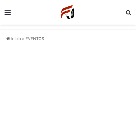
Menu
P
Inicio
>
EVENTOS