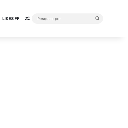
Publicación al azar
Pesquise
LIKES FF
por