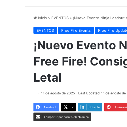
Inicio
>
EVENTOS
>
¡Nuevo Evento Ninja Loadout e
EVENTOS
Free Fire Events
Free Fire Updat
¡Nuevo Evento N
Free Fire! Cons
Letal
11 de agosto de 2025
Last Updated: 11 de agosto de
Facebook
X
LinkedIn
Pinteres
Compartir por correo electrónico