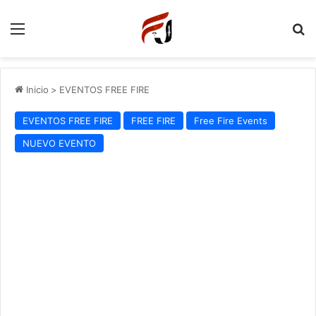
Menu
P
Inicio
>
EVENTOS FREE FIRE
EVENTOS FREE FIRE
FREE FIRE
Free Fire Events
NUEVO EVENTO