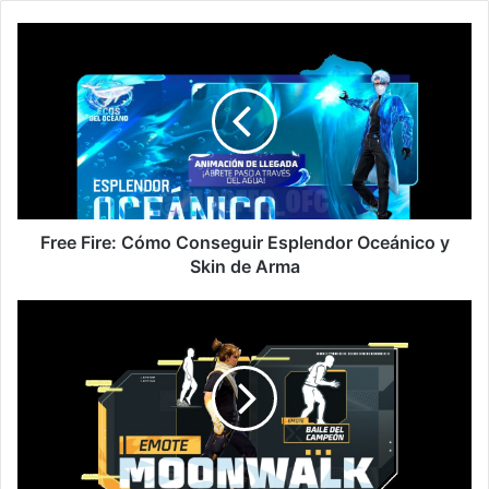
Free
Fire:
Cómo
Conseguir
Esplendor
Oceánico
y
Skin
de
Arma
Free Fire: Cómo Conseguir Esplendor Oceánico y
Skin de Arma
¡Free
Fire:
Cómo
Conseguir
Emote
Moonwalk
y
Baile