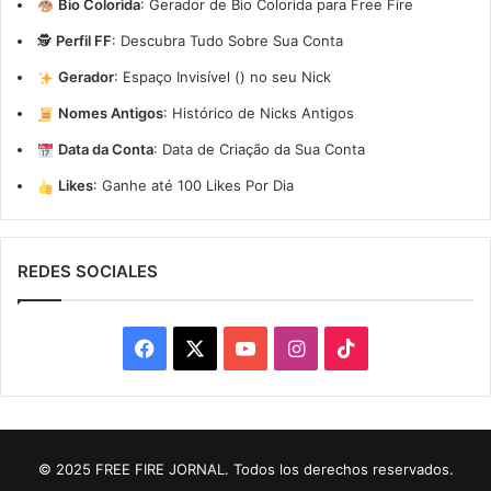
Bio Colorida
:
Gerador de Bio Colorida para Free Fire
🕵️
Perfil FF
:
Descubra Tudo Sobre Sua Conta
Gerador
:
Espaço Invisível (ㅤ) no seu Nick
Nomes Antigos
:
Histórico de Nicks Antigos
Data da Conta
:
Data de Criação da Sua Conta
Likes
:
Ganhe até 100 Likes Por Dia
REDES SOCIALES
Facebook
X
YouTube
Instagram
TikTok
© 2025 FREE FIRE JORNAL. Todos los derechos reservados.