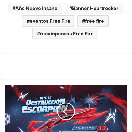
Año Nuevo Insano
Banner Heartrocker
eventos Free Fire
free fire
recompensas Free Fire
¡Ruleta
Mágica
en
Free
Fire:
Consigue
M1014
Escorpión