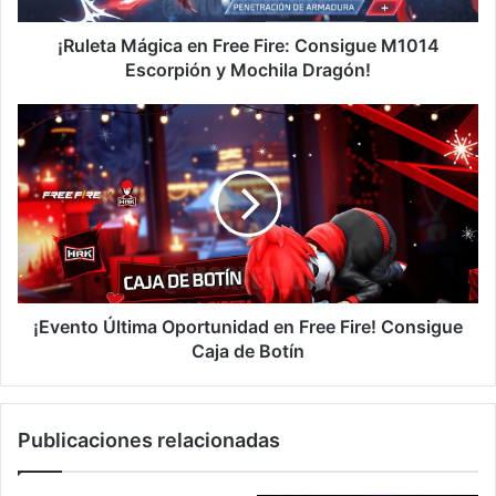
y
Mochila
¡Ruleta Mágica en Free Fire: Consigue M1014
Dragón!
Escorpión y Mochila Dragón!
¡Evento
Última
Oportunidad
en
Free
Fire!
Consigue
Caja
de
Botín
¡Evento Última Oportunidad en Free Fire! Consigue
Caja de Botín
Publicaciones relacionadas