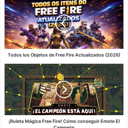
Todos
los
Objetos
de
Free
Fire
Actualizados
(2026)
Todos los Objetos de Free Fire Actualizados (2026)
¡Ruleta
Mágica
Free
Fire!
Cómo
conseguir
Emote
El
Campeón
¡Ruleta Mágica Free Fire! Cómo conseguir Emote El
Campeón