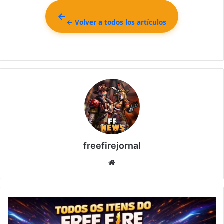
← Volver a todos los artículos
freefirejornal
Sitio
web
Todos
los
Objetos