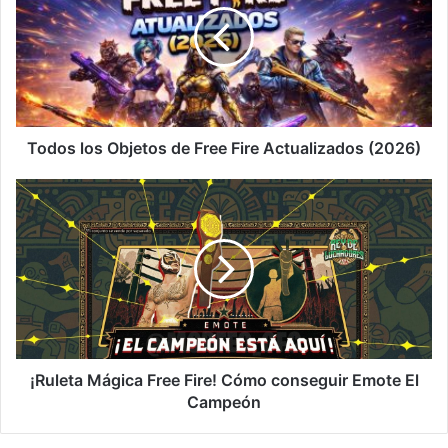
de
Free
Fire
Actualizados
(2026)
Todos los Objetos de Free Fire Actualizados (2026)
¡Ruleta
Mágica
Free
Fire!
Cómo
conseguir
Emote
El
Campeón
¡Ruleta Mágica Free Fire! Cómo conseguir Emote El
Campeón