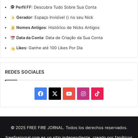
🕵️
Perfil FF
:
Descubra Tudo Sobre Sua Conta
Gerador
:
Espaço Invisível (ㅤ) no seu Nick
Nomes Antigos
:
Histórico de Nicks Antigos
Data da Conta
:
Data de Criação da Sua Conta
Likes
:
Ganhe até 100 Likes Por Dia
REDES SOCIALES
Facebook
X
YouTube
Instagram
TikTok
© 2025 FREE FIRE JORNAL. Todos los derechos reservados.
freefirejornal.com es un sitio independiente, creado por fanáticos