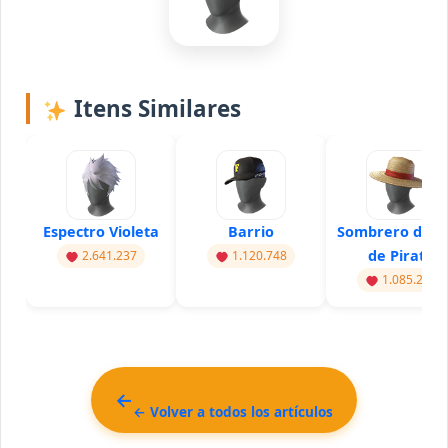
Itens Similares
Espectro Violeta
Barrio
Sombrero de P
de Pirata
2.641.237
1.120.748
1.085.291
← Volver a todos los artículos