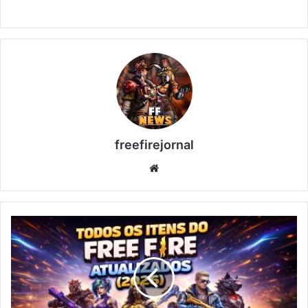
freefirejornal
Sitio
web
Todos
los
Objetos
de
Free
Fire