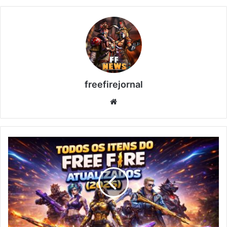
freefirejornal
Sitio
web
Todos
los
Objetos
de
Free
Fire
Actualizados
(2026)