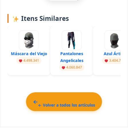
Itens Similares
Máscara del Viejo
Pantalones
Azul Ártico
Angelicales
4.498.341
3.404.741
4.060.847
← Volver a todos los artículos