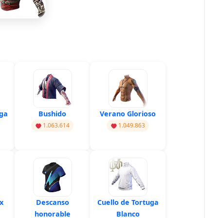
uga
Bushido
Verano Glorioso
1.063.614
1.049.863
x
Descanso
Cuello de Tortuga
honorable
Blanco