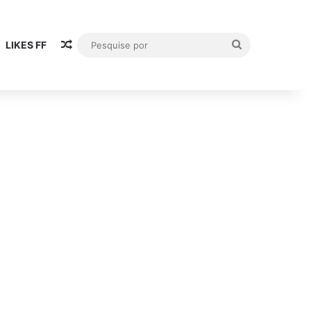
Publicación al azar
Pesquise
LIKES FF
por