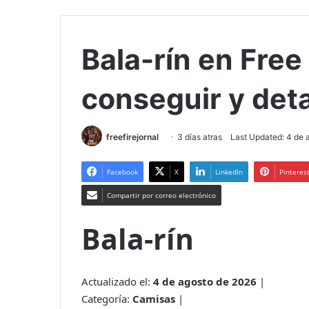
Bala-rín en Free
conseguir y det
freefirejornal
3 días atras
Last Updated: 4 de 
Facebook
X
LinkedIn
Pinteres
Compartir por correo electrónico
Bala-rín
Actualizado el:
4 de agosto de 2026
|
Categoría:
Camisas
|