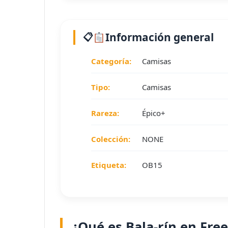
Información general
Categoría:
Camisas
Tipo:
Camisas
Rareza:
Épico+
Colección:
NONE
Etiqueta:
OB15
¿Qué es Bala-rín en Free