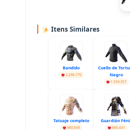
Itens Similares
Bandido
Cuello de Tort
Negro
2.298.770
1.559.357
Tatuaje completo
Guardián Féni
980.656
866.431