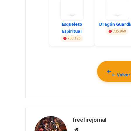
Esqueleto
Dragón Guardi
Espiritual
735.960
755.126
← Volver 
freefirejornal
Sitio