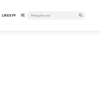
Publicación al azar
Pesquise
LIKES FF
por