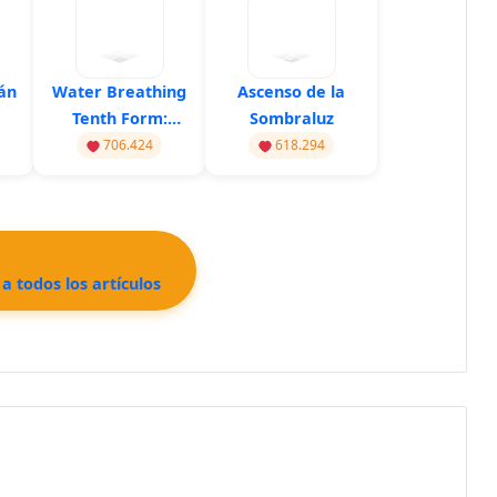
án
Water Breathing
Ascenso de la
Tenth Form:
Sombraluz
Constant Flux
706.424
618.294
a todos los artículos