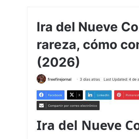
Ira del Nueve Co
rareza, cómo con
(2026)
freefirejornal
3 días atras
Last Updated: 4 de 
Facebook
X
LinkedIn
Pinteres
Compartir por correo electrónico
Ira del Nueve C