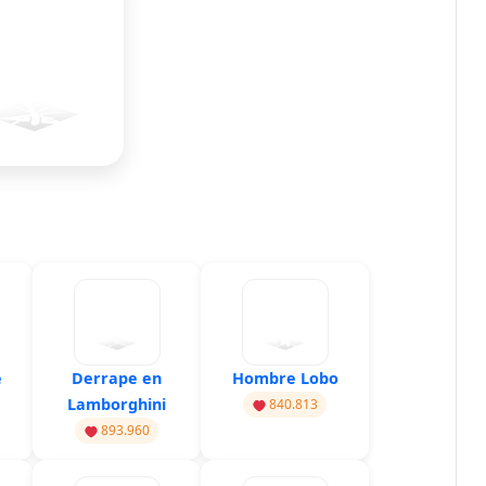
e
Derrape en
Hombre Lobo
Lamborghini
840.813
893.960