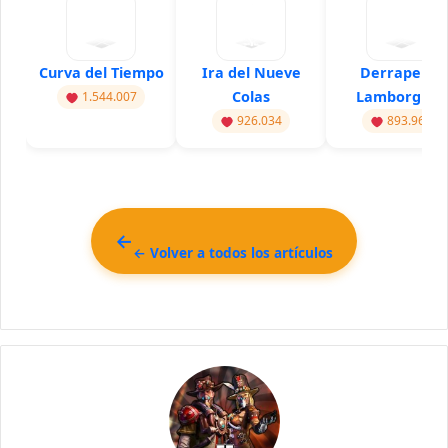
Curva del Tiempo
Ira del Nueve
Derrape en
Colas
Lamborghini
1.544.007
926.034
893.960
← Volver a todos los artículos