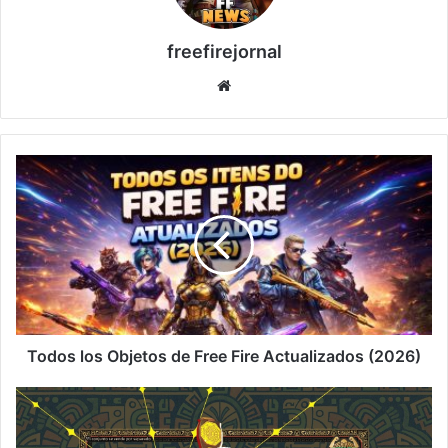
freefirejornal
Sitio
web
Todos
los
Objetos
de
Free
Fire
Actualizados
(2026)
Todos los Objetos de Free Fire Actualizados (2026)
¡Ruleta
Mágica
Free