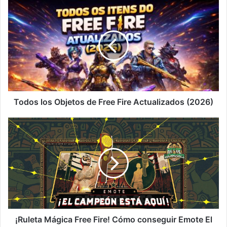
Todos
los
Objetos
de
Free
Fire
Actualizados
(2026)
Todos los Objetos de Free Fire Actualizados (2026)
¡Ruleta
Mágica
Free
Fire!
Cómo
conseguir
Emote
El
Campeón
¡Ruleta Mágica Free Fire! Cómo conseguir Emote El