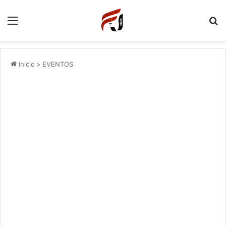
Menu
P
Inicio
>
EVENTOS