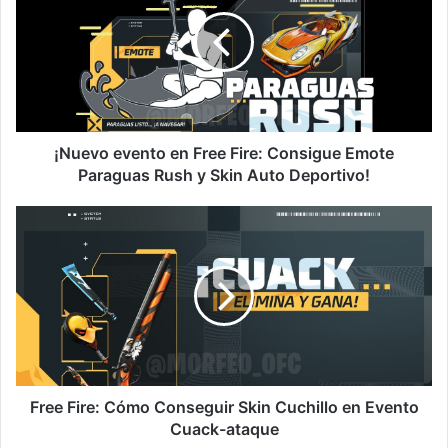
en
Free
Fire:
Consigue
Emote
Paraguas
Rush
y
¡Nuevo evento en Free Fire: Consigue Emote
Skin
Paraguas Rush y Skin Auto Deportivo!
Auto
Deportivo!
Free
Fire:
Cómo
Conseguir
Skin
Cuchillo
en
Evento
Cuack-
ataque
Free Fire: Cómo Conseguir Skin Cuchillo en Evento
Cuack-ataque