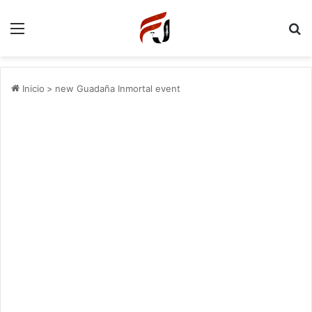
Menu
P
Inicio
>
new Guadaña Inmortal event