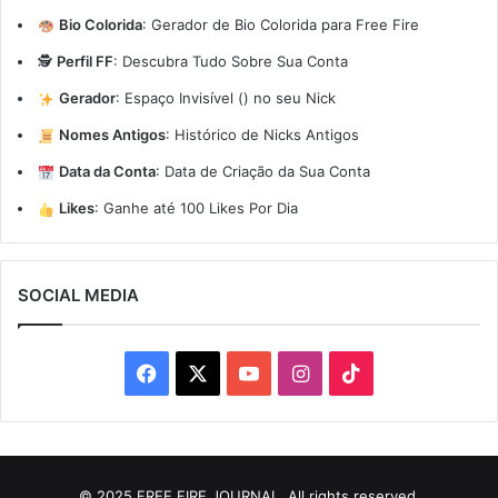
Bio Colorida
:
Gerador de Bio Colorida para Free Fire
🕵️
Perfil FF
:
Descubra Tudo Sobre Sua Conta
Gerador
:
Espaço Invisível (ㅤ) no seu Nick
Nomes Antigos
:
Histórico de Nicks Antigos
Data da Conta
:
Data de Criação da Sua Conta
Likes
:
Ganhe até 100 Likes Por Dia
SOCIAL MEDIA
Facebook
X
YouTube
Instagram
TikTok
© 2025 FREE FIRE JOURNAL. All rights reserved.