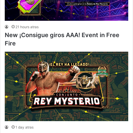
21 hours atras
New ¡Consigue giros AAA! Event in Free
Fire
1 day atras