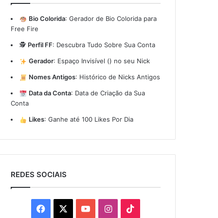
Bio Colorida
:
Gerador de Bio Colorida para
Free Fire
🕵️
Perfil FF
:
Descubra Tudo Sobre Sua Conta
Gerador
:
Espaço Invisível (ㅤ) no seu Nick
Nomes Antigos
:
Histórico de Nicks Antigos
Data da Conta
:
Data de Criação da Sua
Conta
Likes
:
Ganhe até 100 Likes Por Dia
REDES SOCIAIS
Facebook
X
YouTube
Instagram
TikTok