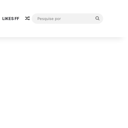
Artigo aleatório
Pesquise
LIKES FF
por