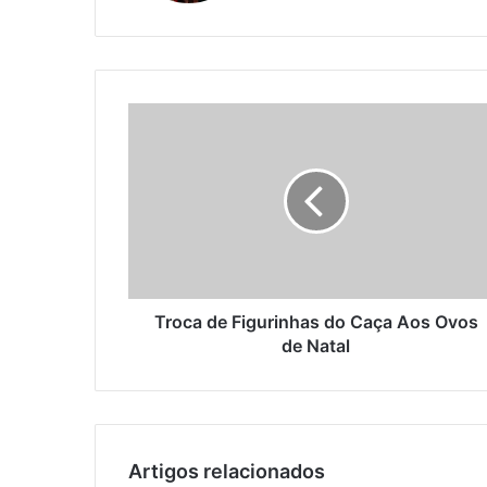
Troca
de
Figurinhas
do
Caça
Aos
Ovos
de
Natal
Troca de Figurinhas do Caça Aos Ovos
de Natal
Artigos relacionados