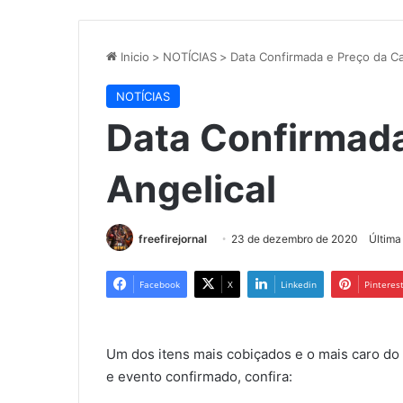
Inicio
>
NOTÍCIAS
>
Data Confirmada e Preço da Ca
NOTÍCIAS
Data Confirmada
Angelical
freefirejornal
23 de dezembro de 2020
Última
Facebook
X
Linkedin
Pinteres
Um dos itens mais cobiçados e o mais caro do
e evento confirmado, confira: