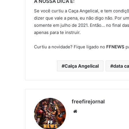
A NOSSA DICA É:
Se você curtiu a Caça Angelical, e tem condiç
dizer que vale a pena, eu não digo não. Por u
somente em julho de 2021. Então… no final da
apenas para te instruir.
Curtiu a novidade? Fique ligado no
FFNEWS
pa
Calça Angelical
data ca
freefirejornal
Website