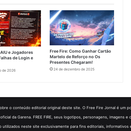
Free Fire: Como Ganhar Cartão
CAIU e Jogadores
Martelo de Reforço no Os
alhas de Login e
Presentes Chegaram!
24 de dezembro de 2025
ro de 2026
bre o conteúdo editorial original deste site. O Free Fire Jornal é um p
so oficial da Garena. FREE FIRE, seus logotipos, personagens, imagens 
o utilizados neste site exclusivamente para fins editoriais, informativos 