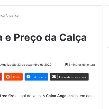
lça Angelical
 e Preço da Calça
 Atualização 23 de dezembro de 2020
2 minutos de leitura
t
Reddit
Messenger
Compartilhar via e-mail
free fire
estará de volta. A
Calça Angelica
l já tem data