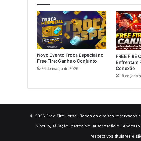
Novo Evento Troca Especial no
FREE FIRE 
Free Fire: Ganhe o Conjunto
Enfrentam F
Conexão
26 de março de 2026
18 de janei
© 2026 Free Fire Jornal. Todos os direitos reservados so
vínculo, afiliação, patrocínio, autorização ou endos
respectivos titulares e sã