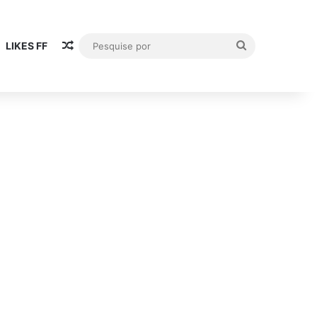
Artigo aleatório
Pesquise
LIKES FF
por