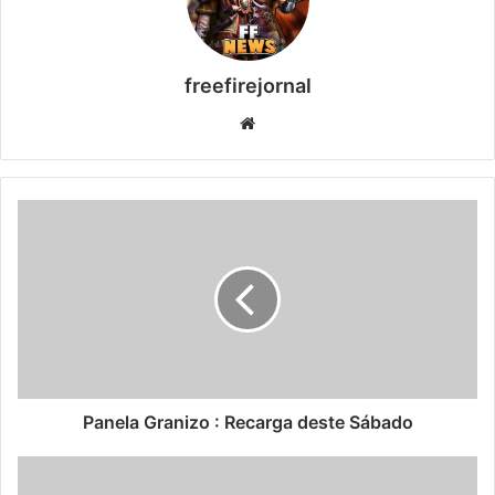
freefirejornal
Website
Panela
Granizo
:
Recarga
deste
Sábado
Panela Granizo : Recarga deste Sábado
Parede
de