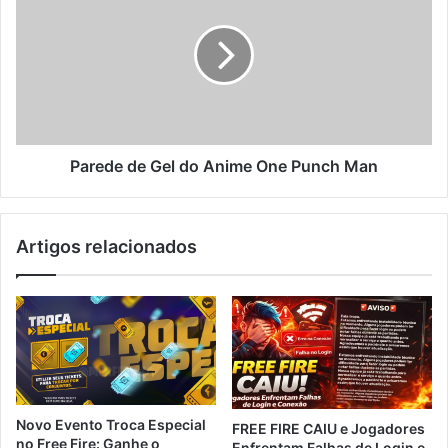
Gel
do
Anime
One
Punch
Man
Parede de Gel do Anime One Punch Man
Artigos relacionados
Novo Evento Troca Especial
FREE FIRE CAIU e Jogadores
no Free Fire: Ganhe o
Enfrentam Falhas de Login e