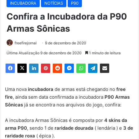
INCUBADORA
NOTÍCIAS
P90
Confira a Incubadora da P90
Armas Sônicas
freefirejornal
9 de dezembro de 2020
Última Atualização 9 de dezembro de 2020
1 minuto de leitura
Uma nova
incubadora
de armas está chegando no
free
fire
, ainda sem data confirmada a incubadora
P90 Armas
Sônicas
já se encontra nos arquivos do jogo, confira:
A incubadora Armas Sônicas é composta por
4 skins da
arma P90
, sendo 1 de
raridade dourada
( lendária ) e
3 de
raridade roxa
( épica ).