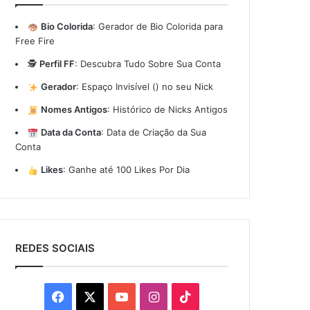
Bio Colorida
:
Gerador de Bio Colorida para
Free Fire
🕵️
Perfil FF
:
Descubra Tudo Sobre Sua Conta
Gerador
:
Espaço Invisível (ㅤ) no seu Nick
Nomes Antigos
:
Histórico de Nicks Antigos
Data da Conta
:
Data de Criação da Sua
Conta
Likes
:
Ganhe até 100 Likes Por Dia
REDES SOCIAIS
Facebook
X
YouTube
Instagram
TikTok