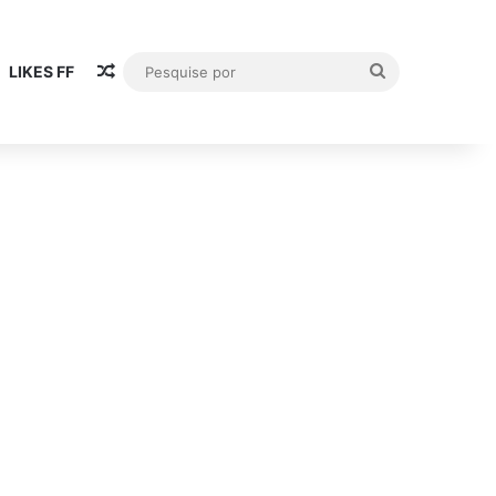
Artigo aleatório
Pesquise
LIKES FF
por