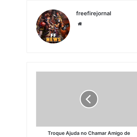
freefirejornal
Website
Troque
Ajuda
no
Chamar
Amigo
de
Volta
Troque Ajuda no Chamar Amigo de