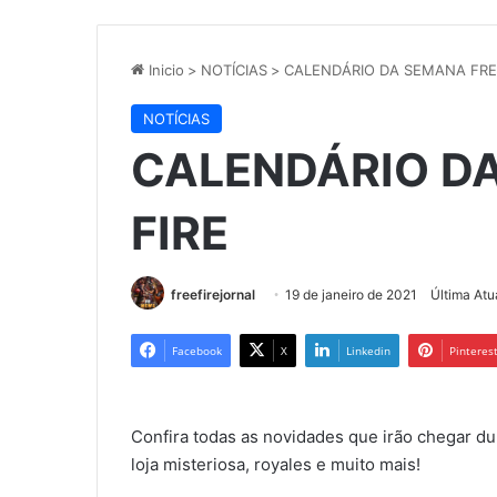
Inicio
>
NOTÍCIAS
>
CALENDÁRIO DA SEMANA FRE
NOTÍCIAS
CALENDÁRIO D
FIRE
freefirejornal
19 de janeiro de 2021
Última Atu
Facebook
X
Linkedin
Pinteres
Confira todas as novidades que irão chegar du
loja misteriosa, royales e muito mais!